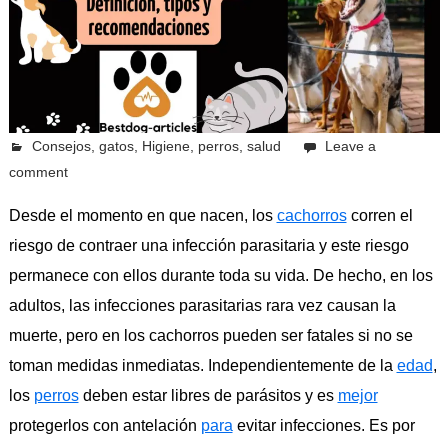
octubre 12, 2023
Pcvkk
Consejos
,
gatos
,
Higiene
,
perros
,
salud
Leave a
comment
Desde el momento en que nacen, los
cachorros
corren el
riesgo de contraer una infección parasitaria y este riesgo
permanece con ellos durante toda su vida. De hecho, en los
adultos, las infecciones parasitarias rara vez causan la
muerte, pero en los cachorros pueden ser fatales si no se
toman medidas inmediatas. Independientemente de la
edad
,
los
perros
deben estar libres de parásitos y es
mejor
protegerlos con antelación
para
evitar infecciones. Es por