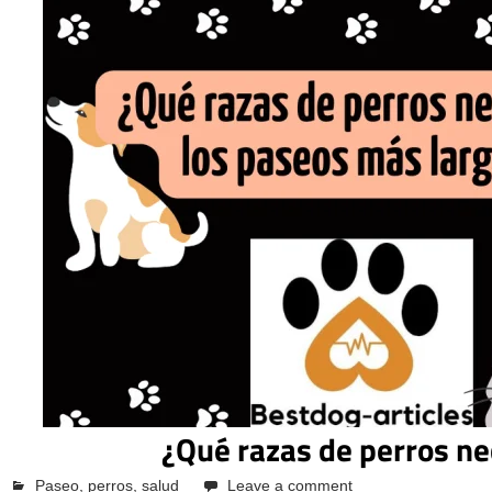
¿Qué razas de perros ne
octubre 12, 2023
Pcvkk
Paseo
,
perros
,
salud
Leave a comment