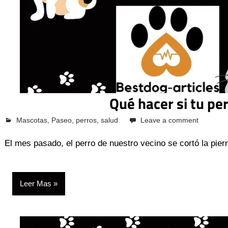
Qué hacer si tu pe
octubre 12, 2023
Pcvkk
Mascotas
,
Paseo
,
perros
,
salud
Leave a comment
El mes pasado, el perro de nuestro vecino se cortó la pi
Leer Mas