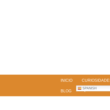
Skip
to
content
BESTDOGARTICLES
INICIO
CURIOSIDADE
SPANISH
BLOG