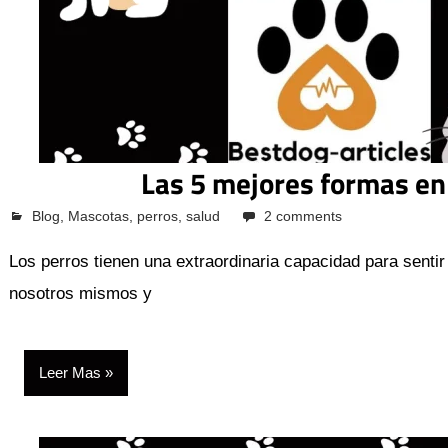
Las 5 mejores formas en
octubre 12, 2023
Pcvkk
Blog
,
Mascotas
,
perros
,
salud
2 comments
Los perros tienen una extraordinaria capacidad para sent
nosotros mismos y
Leer Mas