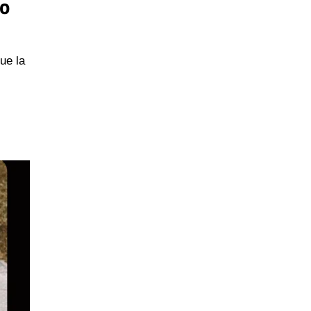
no
ue la