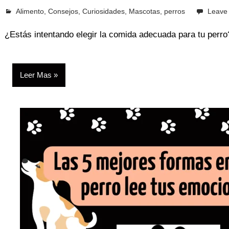
octubre 12, 2023
Alimento
Pcvkk
,
Consejos
,
Curiosidades
,
Mascotas
,
perros
Leave
¿Estás intentando elegir la comida adecuada para tu perr
Leer Mas