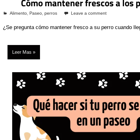
Cómo mantener frescos a los p
octubre 12, 2023
Alimento
Pcvkk
,
Paseo
,
perros
Leave a comment
¿Se pregunta cómo mantener fresco a su perro cuando llegu
Leer Mas