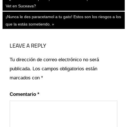
Post:
CACHORROS
Vet en Suceava?
de
CONSEJOS
Next
¡Nunca le des paracetamol a tu gato! Estos son los riesgos a los
entradas
RECOMENDACIONES
Post:
que la estás sometiendo.
LEAVE A REPLY
Tu dirección de correo electrónico no será
publicada.
Los campos obligatorios están
marcados con
*
Comentario
*