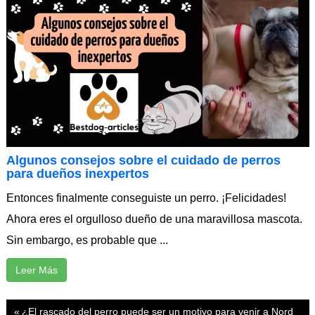
Algunos consejos sobre el cuidado de perros
para dueños inexpertos
Entonces finalmente conseguiste un perro. ¡Felicidades!
Ahora eres el orgulloso dueño de una maravillosa mascota.
Sin embargo, es probable que ...
Leer Más
Navegación
ALIMENTACIÓN
Previous
¿El rascado del perro puede ser un motivo para venir a Nord