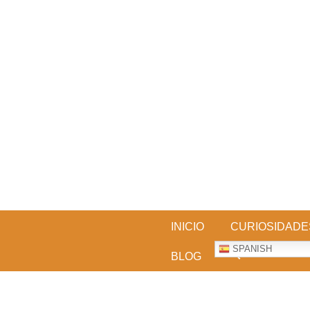
Skip
to
content
BESTDOGARTICLES
INICIO
CURIOSIDADE
SPANISH
BLOG