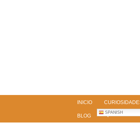
Skip
to
content
BESTDOGARTICLES
INICIO
CURIOSIDADE
SPANISH
BLOG