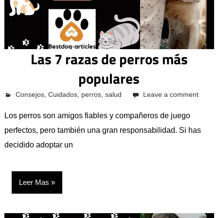
Las 7 razas de perros más
populares
octubre 12, 2023
Pcvkk
Consejos
,
Cuidados
,
perros
,
salud
Leave a comment
Los perros son amigos fiables y compañeros de juego
perfectos, pero también una gran responsabilidad. Si has
decidido adoptar un
Leer Mas