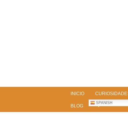
Skip
to
content
BESTDOGARTICLES
INICIO
CURIOSIDADE
SPANISH
BLOG