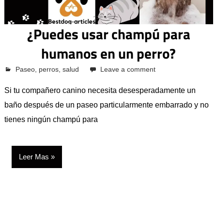
¿Puedes usar champú para
humanos en un perro?
octubre 12, 2023
Pcvkk
Paseo
,
perros
,
salud
Leave a comment
Si tu compañero canino necesita desesperadamente un
baño después de un paseo particularmente embarrado y no
tienes ningún champú para
Leer Mas