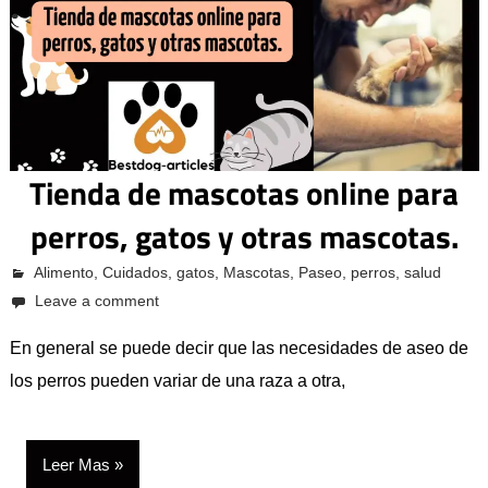
Tienda de mascotas online para
perros, gatos y otras mascotas.
octubre 12, 2023
Alimento
Pcvkk
,
Cuidados
,
gatos
,
Mascotas
,
Paseo
,
perros
,
salud
Leave a comment
En general se puede decir que las necesidades de aseo de
los perros pueden variar de una raza a otra,
Leer Mas