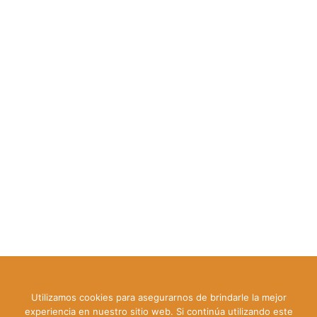
Todo sobre Mundo de Perros| Todos los derechos reservados
Utilizamos cookies para asegurarnos de brindarle la mejor
experiencia en nuestro sitio web. Si continúa utilizando este
(2026) |
Avisolegal
|
contacto
|
Politicas de Privacidad
|
Politicas de