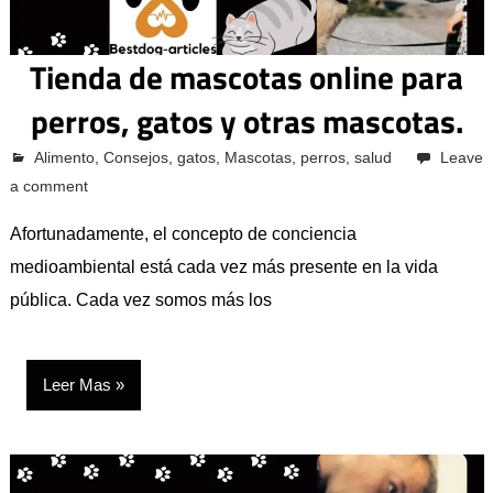
Tienda de mascotas online para
perros, gatos y otras mascotas.
octubre 12, 2023
Alimento
Pcvkk
,
Consejos
,
gatos
,
Mascotas
,
perros
,
salud
Leave
a comment
Afortunadamente, el concepto de conciencia
medioambiental está cada vez más presente en la vida
pública. Cada vez somos más los
Leer Mas