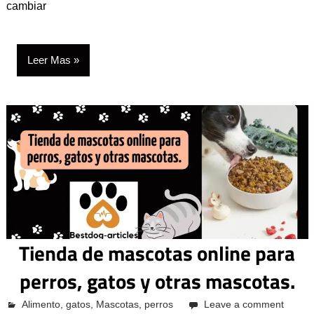
cambiar
Leer Mas
Tienda de mascotas online para
perros, gatos y otras mascotas.
octubre 12, 2023
Alimento
Pcvkk
,
gatos
,
Mascotas
,
perros
Leave a comment