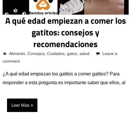
A qué edad empiezan a comer los
gatitos: consejos y
recomendaciones
octubre 12, 2023
Alimento
Pcvkk
,
Consejos
,
Cuidados
,
gatos
,
salud
Leave a
comment
¿A qué edad empiezan los gatitos a comer gatitos? Para
responder a esta pregunta es importante saber que ellos, al
Leer Mas